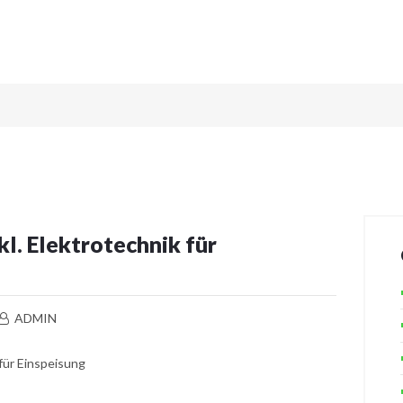
STARTSEITE
DPELEKTRIX.AT
LEISTUNGEN
intelligente Lösungen
REFERENZEN
NOTDIENST
UNTERNEHMEN
KONTAKT
l. Elektrotechnik für
ADMIN