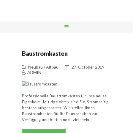
DPELEKTRIX.AT
intelligente Lösungen
STARTSEITE
LEISTUNGEN
Baustromkasten
REFERENZEN
Neubau / Altbau
27. October 2019
NOTDIENST
ADMIN
UNTERNEHMEN
KONTAKT
Professionelle Baustromkasten für Ihre neues
Eigenheim. Mit dpelektrix sind Sie, Stromseitig,
bestens ausgestattet. Wir stellen Ihnen
Baustromkästen für Ihr Bauvorhaben zur
Verfügung und bieten noch viel mehr.