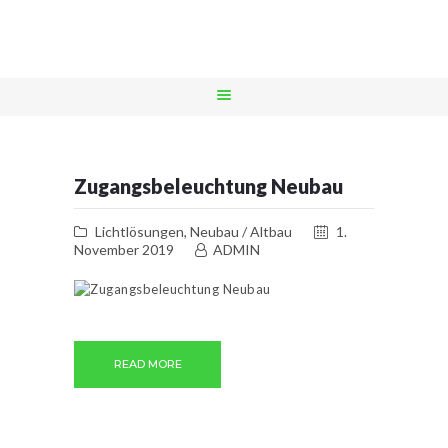
DPELEKTRIX.AT
intelligente Lösungen
STARTSEITE
LEISTUNGEN
Zugangsbeleuchtung Neubau
REFERENZEN
Lichtlösungen
,
Neubau / Altbau
1.
NOTDIENST
November 2019
ADMIN
UNTERNEHMEN
KONTAKT
READ MORE