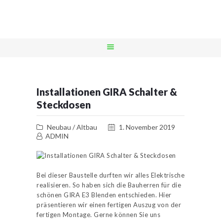
DPELEKTRIX.AT
intelligente Lösungen
STARTSEITE
LEISTUNGEN
Installationen GIRA Schalter &
REFERENZEN
Steckdosen
NOTDIENST
Neubau / Altbau
1. November 2019
UNTERNEHMEN
ADMIN
KONTAKT
Bei dieser Baustelle durften wir alles Elektrische
realisieren. So haben sich die Bauherren für die
schönen GIRA E3 Blenden entschieden. Hier
präsentieren wir einen fertigen Auszug von der
fertigen Montage. Gerne können Sie uns